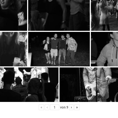
«
‹
von
9
›
»