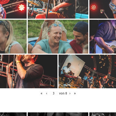
«
‹
von
8
›
»