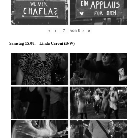
«
‹
von
8
›
»
Samstag 15.08. – Linda Caroni (
B/W
)