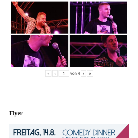
«
‹
von
4
›
»
Flyer