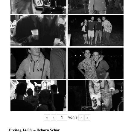
«
‹
von
9
›
»
Freitag 14.08. – Debora Schär