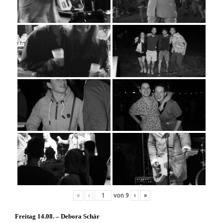
«
‹
von
9
›
»
Freitag 14.08. – Debora Schär