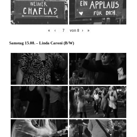
«
‹
von
8
›
»
Samstag 15.08. – Linda Caroni (
B/W
)