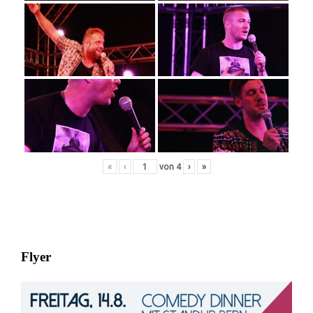
«
‹
von
4
›
»
Flyer