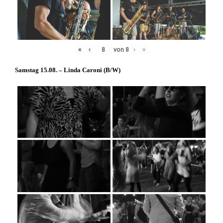
«
‹
von
8
›
»
Samstag 15.08. – Linda Caroni (
B/W
)