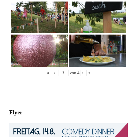
«
‹
von
4
›
»
Flyer