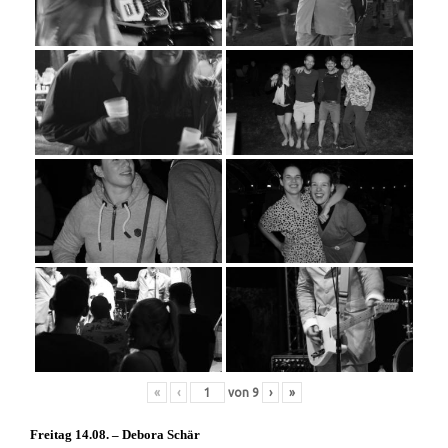
«
‹
von
9
›
»
Freitag 14.08. – Debora Schär