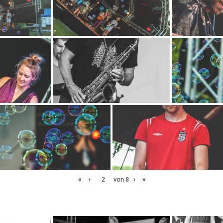
«
‹
von
8
›
»