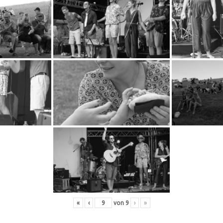
«
‹
von
9
›
»