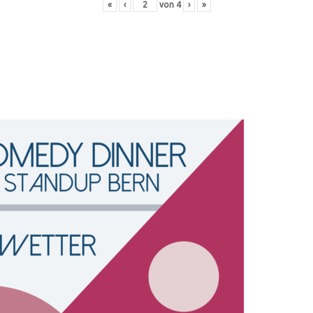
«
‹
von
4
›
»