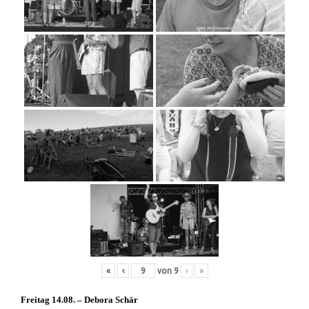
«
‹
von
9
›
»
Freitag 14.08. – Debora Schär