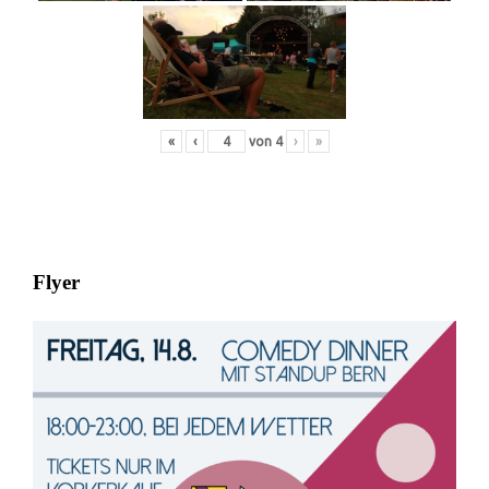
«
‹
von
4
›
»
Flyer