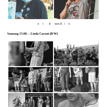
«
‹
von
8
›
»
Samstag 15.08. – Linda Caroni (
B/W
)