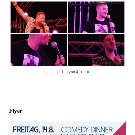
«
‹
von
4
›
»
Flyer