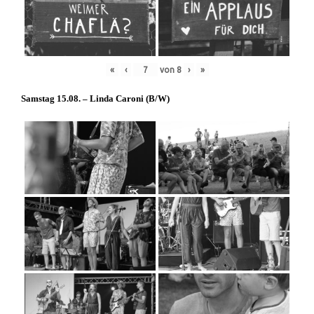
«
‹
von
8
›
»
Samstag 15.08. – Linda Caroni (
B/W
)