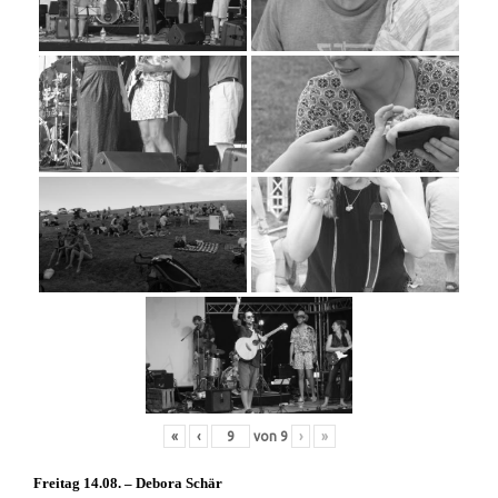
«
‹
von
9
›
»
Freitag 14.08. – Debora Schär