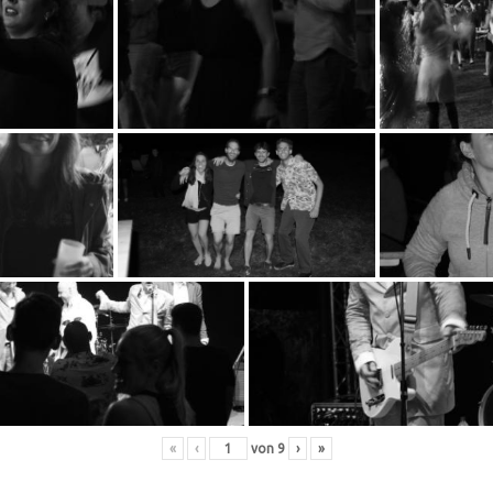
«
‹
von
9
›
»