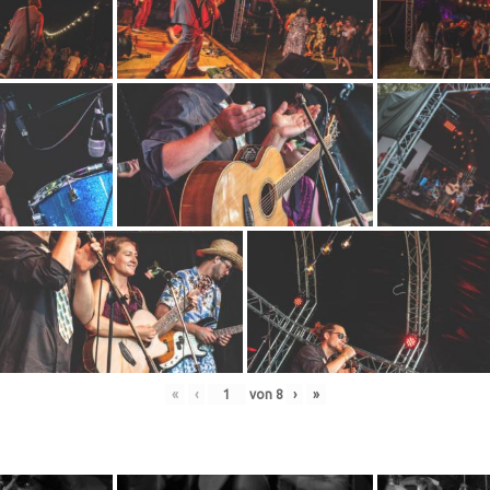
«
‹
von
8
›
»