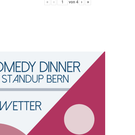
«
‹
von
4
›
»