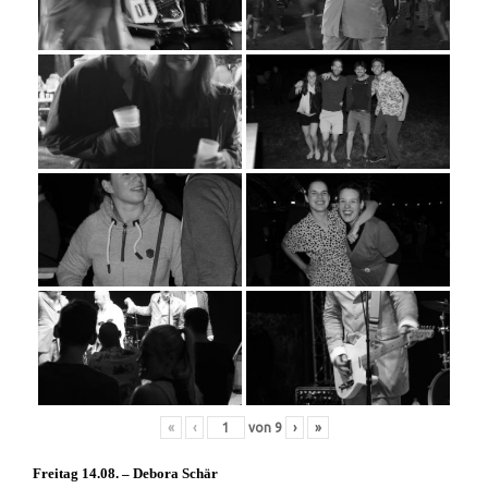
«
‹
von
9
›
»
Freitag 14.08. – Debora Schär