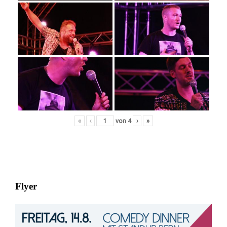
«
‹
von
4
›
»
Flyer