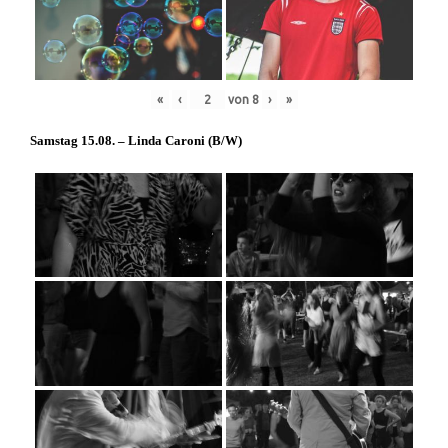
«
‹
von
8
›
»
Samstag 15.08. – Linda Caroni (
B/W
)