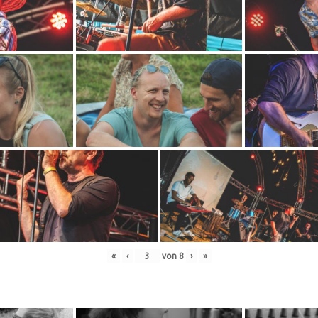
«
‹
von
8
›
»