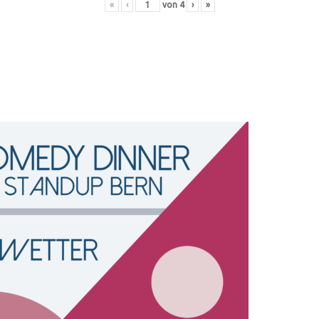
«
‹
von
4
›
»