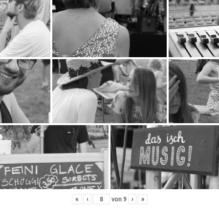
«
‹
von
9
›
»