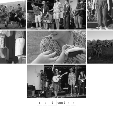
«
‹
von
9
›
»