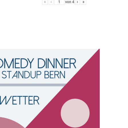
«
‹
von
4
›
»