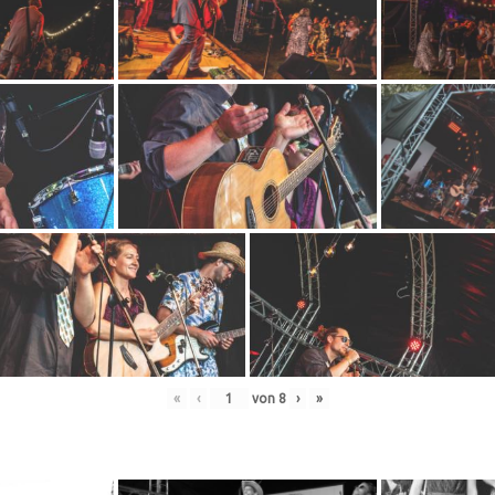
«
‹
von
8
›
»