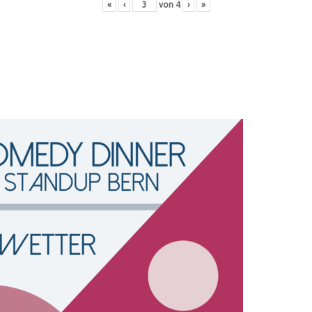
«
‹
von
4
›
»