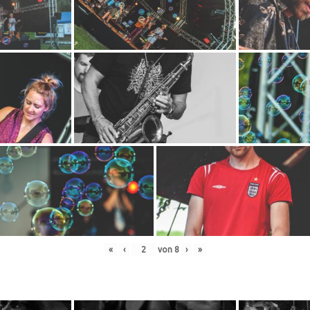
«
‹
von
8
›
»