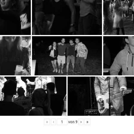
«
‹
von
9
›
»