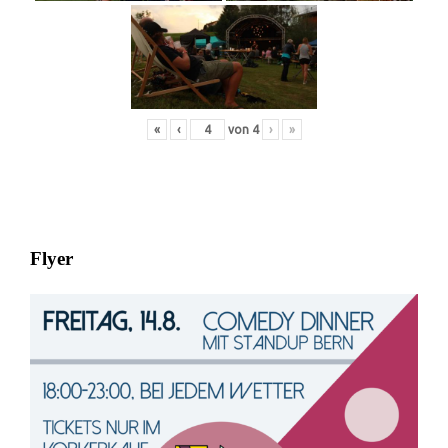
«
‹
von
4
›
»
Flyer