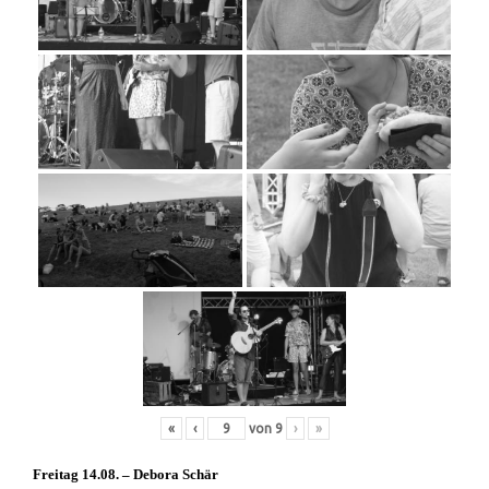
«
‹
von
9
›
»
Freitag 14.08. – Debora Schär