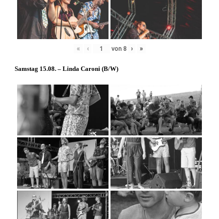
«
‹
von
8
›
»
Samstag 15.08. – Linda Caroni (
B/W
)