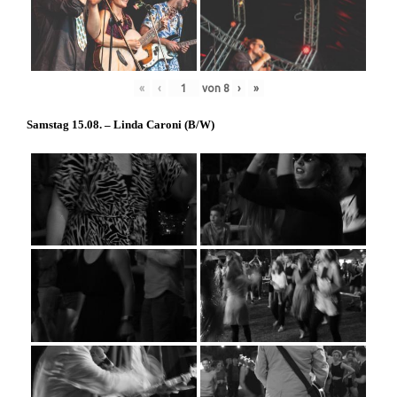
«
‹
von
8
›
»
Samstag 15.08. – Linda Caroni (
B/W
)