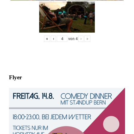
«
‹
von
4
›
»
Flyer