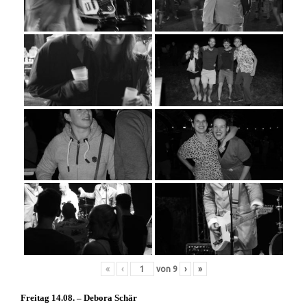
«
‹
von
9
›
»
Freitag 14.08. – Debora Schär