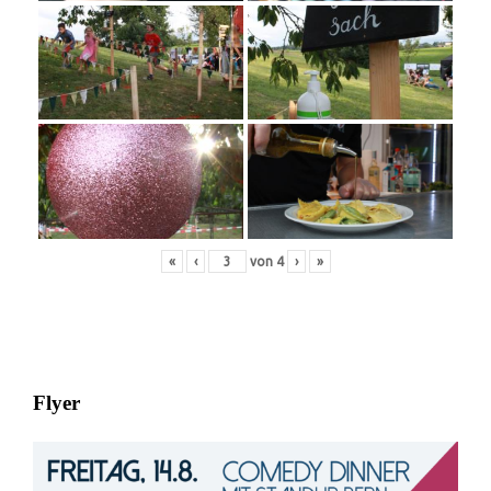
«
‹
von
4
›
»
Flyer