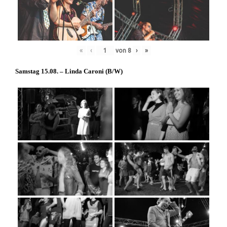
«
‹
von
8
›
»
Samstag 15.08. – Linda Caroni (
B/W
)