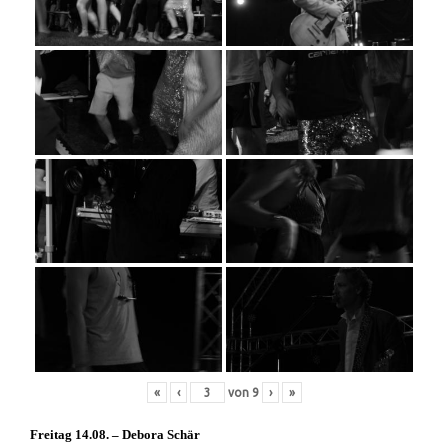
«
‹
von
9
›
»
Freitag 14.08. – Debora Schär