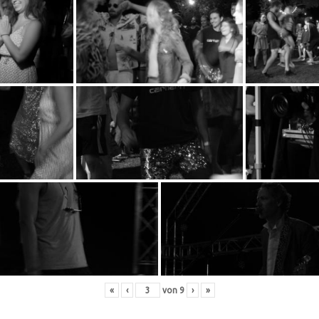
«
‹
von
9
›
»