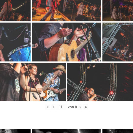
«
‹
von
8
›
»