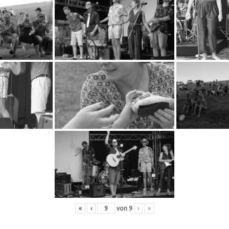
«
‹
von
9
›
»