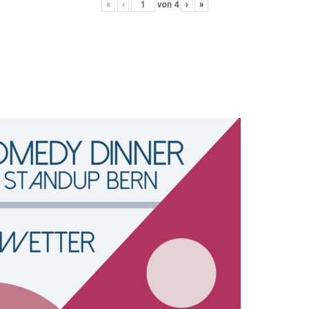
«
‹
von
4
›
»