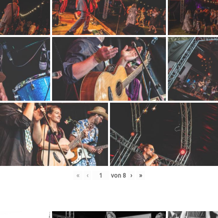
«
‹
von
8
›
»