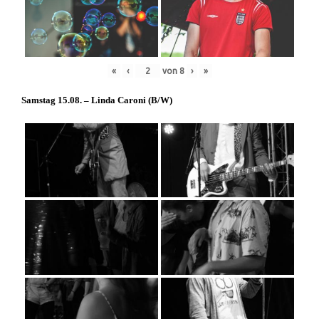
«
‹
von
8
›
»
Samstag 15.08. – Linda Caroni (
B/W
)