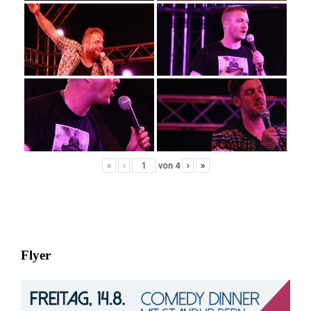
«
‹
von
4
›
»
Flyer