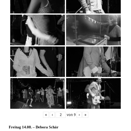
«
‹
von
9
›
»
Freitag 14.08. – Debora Schär