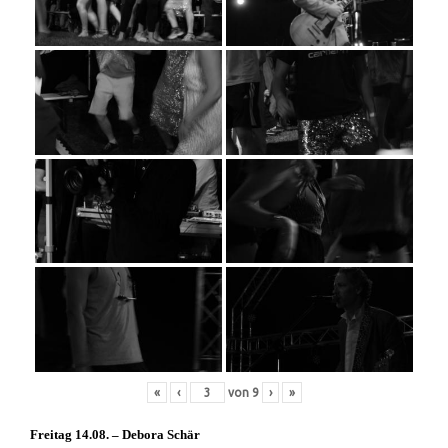
«
‹
von
9
›
»
Freitag 14.08. – Debora Schär