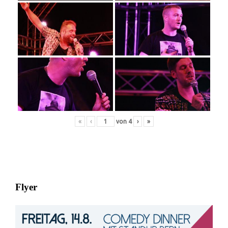
«
‹
von
4
›
»
Flyer