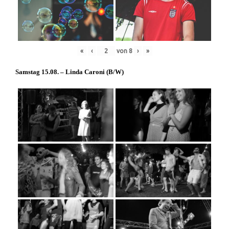
«
‹
von
8
›
»
Samstag 15.08. – Linda Caroni (
B/W
)