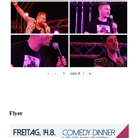
«
‹
von
4
›
»
Flyer