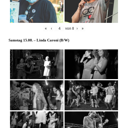
«
‹
von
8
›
»
Samstag 15.08. – Linda Caroni (
B/W
)