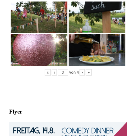
«
‹
von
4
›
»
Flyer