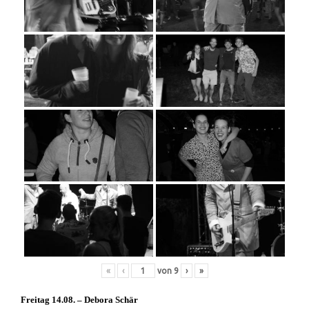
«
‹
von
9
›
»
Freitag 14.08. – Debora Schär