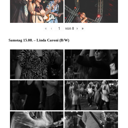
«
‹
von
8
›
»
Samstag 15.08. – Linda Caroni (
B/W
)