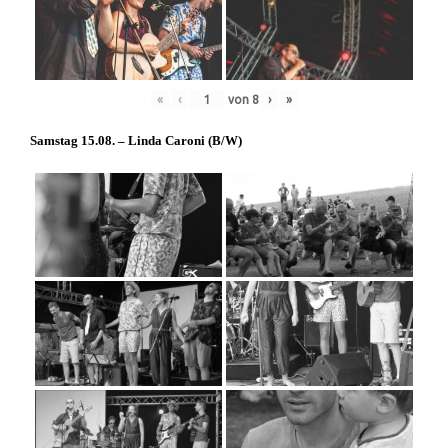
«
‹
von
8
›
»
Samstag 15.08. – Linda Caroni (
B/W
)