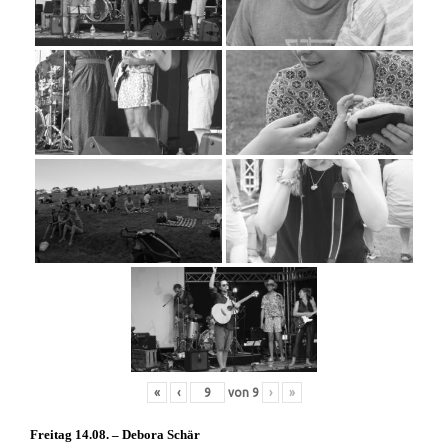
«
‹
von
9
›
»
Freitag 14.08. – Debora Schär