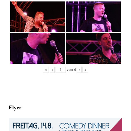
«
‹
von
4
›
»
Flyer